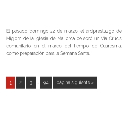
El pasado domingo 22 de marzo, el arciprestazgo de
Migjorn de la Iglesia de Mallorca celebró un Vía Crucis
comunitario en el marco del tiempo de Cuaresma,
como preparación para la Semana Santa.
Páginas
Página
Página
Página
Página
Ir
1
2
3
…
94
página siguiente »
intermedias
a
omitidas
la
Barra
lateral
principal