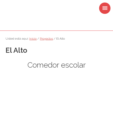
Saltar
Saltar
Saltar
Saltar
a
al
a
al
la
contenido
la
pie
navegación
principal
barra
de
principal
lateral
página
principal
Usted está aquí:
Inicio
/
Proyectos
/
El Alto
El Alto
Comedor escolar