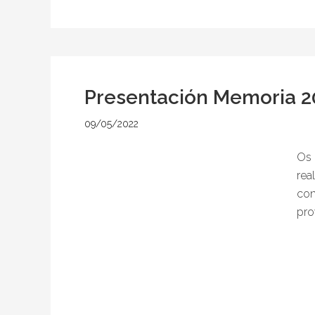
Presentación Memoria 2
09/05/2022
por
Os
rea
co
pro