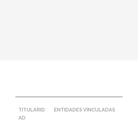
Pie de página – entidades
TITULARID
ENTIDADES VINCULADAS
AD