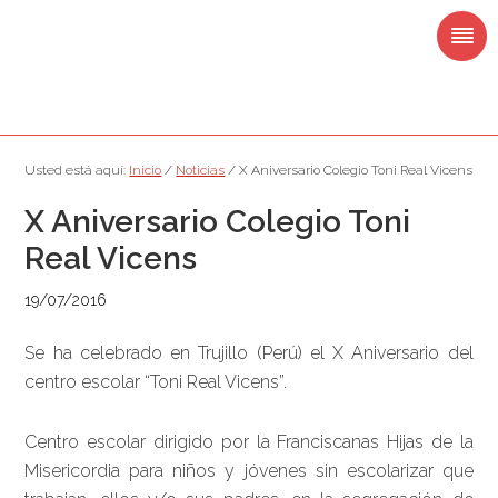
Saltar
Saltar
Saltar
Saltar
a
al
a
al
la
contenido
la
pie
navegación
principal
barra
de
principal
lateral
página
principal
Usted está aquí:
Inicio
/
Noticias
/
X Aniversario Colegio Toni Real Vicens
X Aniversario Colegio Toni
Real Vicens
19/07/2016
Se ha celebrado en Trujillo (Perú) el X Aniversario del
centro escolar “Toni Real Vicens”.
Centro escolar dirigido por la Franciscanas Hijas de la
Misericordia para niños y jóvenes sin escolarizar que