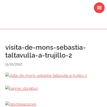
Saltar
Saltar
Saltar
Saltar
a
al
a
al
la
contenido
la
pie
navegación
principal
barra
de
principal
lateral
página
principal
visita-de-mons-sebastia-
taltavulla-a-trujillo-2
11/01/2017
Barra
lateral
principal