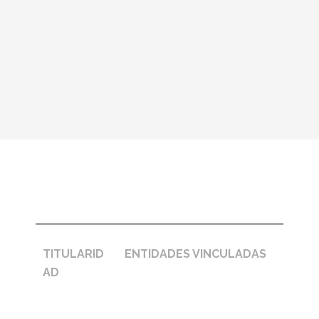
Pie de página – entidades
TITULARID
ENTIDADES VINCULADAS
AD