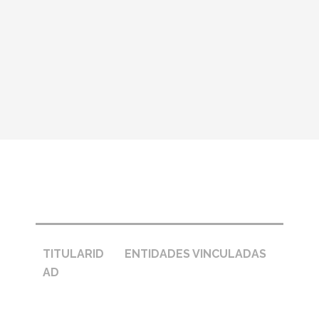
Pie de página – entidades
TITULARID
ENTIDADES VINCULADAS
AD