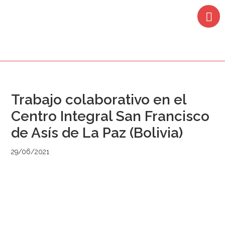
Saltar
Saltar
Saltar
Saltar
a
al
a
al
la
contenido
la
pie
navegación
principal
barra
de
principal
lateral
página
principal
Trabajo colaborativo en el
Centro Integral San Francisco
de Asís de La Paz (Bolivia)
29/06/2021