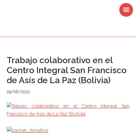
Saltar
Saltar
Saltar
Saltar
a
al
a
al
la
contenido
la
pie
navegación
principal
barra
de
principal
lateral
página
principal
Trabajo colaborativo en el
Centro Integral San Francisco
de Asís de La Paz (Bolivia)
29/06/2021
Barra