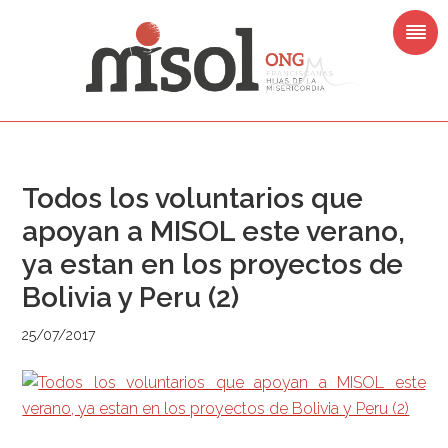
Saltar
Saltar
Saltar
Saltar
a
al
a
al
la
contenido
la
pie
navegación
principal
barra
de
principal
lateral
página
principal
Todos los voluntarios que
apoyan a MISOL este verano,
ya estan en los proyectos de
Bolivia y Peru (2)
25/07/2017