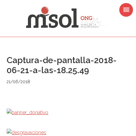
Saltar
Saltar
Saltar
Saltar
a
al
a
al
la
contenido
la
pie
navegación
principal
barra
de
principal
lateral
página
principal
Captura-de-pantalla-2018-
06-21-a-las-18.25.49
21/06/2018
Barra
lateral
principal