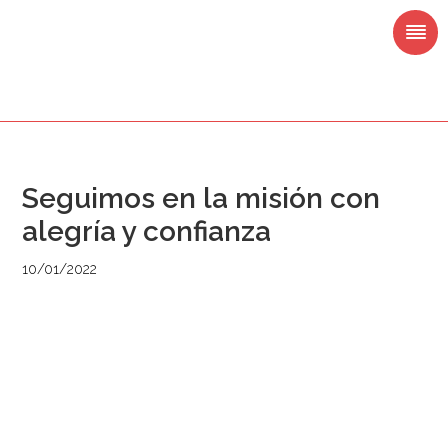
Saltar
Saltar
Saltar
Saltar
a
al
a
al
la
contenido
la
pie
navegación
principal
barra
de
principal
lateral
página
principal
Seguimos en la misión con
alegría y confianza
10/01/2022