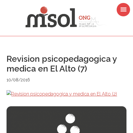
Saltar
Saltar
Saltar
Saltar
a
al
a
al
la
contenido
la
pie
navegación
principal
barra
de
principal
lateral
página
principal
Revision psicopedagogica y
medica en El Alto (7)
10/08/2016
Barra
lateral
principal