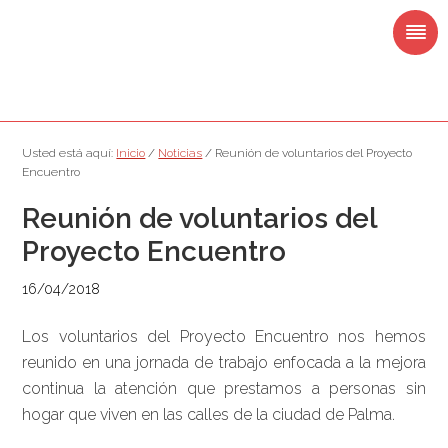
Saltar
Saltar
Saltar
Saltar
a
al
a
al
la
contenido
la
pie
navegación
principal
barra
de
principal
lateral
página
principal
Usted está aquí:
Inicio
/
Noticias
/
Reunión de voluntarios del Proyecto
Encuentro
Reunión de voluntarios del
Proyecto Encuentro
16/04/2018
Los voluntarios del Proyecto Encuentro nos hemos
reunido en una jornada de trabajo enfocada a la mejora
continua la atención que prestamos a personas sin
hogar que viven en las calles de la ciudad de Palma.