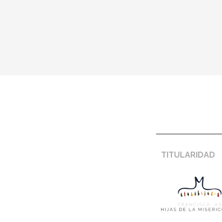
Footer
Pie de página –
TITULARIDAD