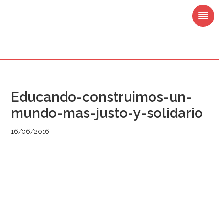
Saltar
Saltar
Saltar
Saltar
a
al
a
al
la
contenido
la
pie
navegación
principal
barra
de
principal
lateral
página
principal
Educando-construimos-un-
mundo-mas-justo-y-solidario
16/06/2016