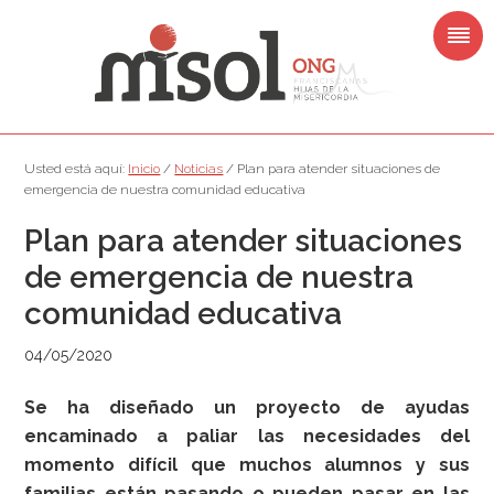
Saltar
Saltar
Saltar
Saltar
a
al
a
al
la
contenido
la
pie
navegación
principal
barra
de
principal
lateral
página
principal
Usted está aquí:
Inicio
/
Noticias
/
Plan para atender situaciones de
emergencia de nuestra comunidad educativa
Plan para atender situaciones
de emergencia de nuestra
comunidad educativa
04/05/2020
Se ha diseñado un proyecto de ayudas
encaminado a paliar las necesidades
del
momento difícil que muchos alumnos y sus
familias están pasando o
pueden pasar en las