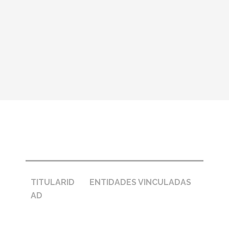
Pie de página – entidades
TITULARID
ENTIDADES VINCULADAS
AD