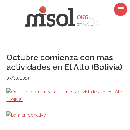
Saltar
Saltar
Saltar
Saltar
a
al
a
al
la
contenido
la
pie
navegación
principal
barra
de
principal
lateral
página
principal
Octubre comienza con mas
actividades en El Alto (Bolivia)
03/10/2019
Barra
lateral