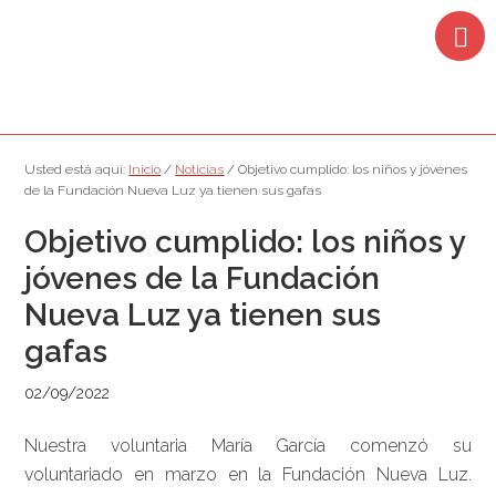
Saltar
Saltar
Saltar
Saltar
a
al
a
al
la
contenido
la
pie
navegación
principal
barra
de
principal
lateral
página
principal
Usted está aquí:
Inicio
/
Noticias
/
Objetivo cumplido: los niños y jóvenes
de la Fundación Nueva Luz ya tienen sus gafas
Objetivo cumplido: los niños y
jóvenes de la Fundación
Nueva Luz ya tienen sus
gafas
02/09/2022
Nuestra voluntaria María García comenzó su
voluntariado en marzo en la Fundación Nueva Luz.