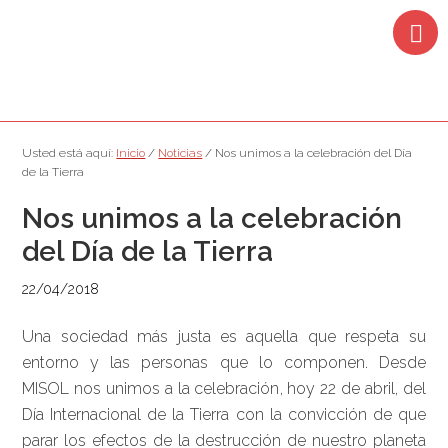
Saltar
Saltar
Saltar
Saltar
a
al
a
al
la
contenido
la
pie
navegación
principal
barra
de
principal
lateral
página
principal
Usted está aquí:
Inicio
/
Noticias
/
Nos unimos a la celebración del Día
de la Tierra
Nos unimos a la celebración
del Día de la Tierra
22/04/2018
Una sociedad más justa es aquella que respeta su
entorno y las personas que lo componen. Desde
MISOL nos unimos a la celebración, hoy 22 de abril, del
Día Internacional de la Tierra con la convicción de que
parar los efectos de la destrucción de nuestro planeta