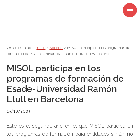
Saltar
Saltar
Saltar
Saltar
a
al
a
al
la
contenido
la
pie
navegación
principal
barra
de
principal
lateral
página
principal
Usted está aquí:
Inicio
/
Noticias
/
MISOL participa en los programas de
formación de Esade-Universidad Ramón Llull en Barcelona
MISOL participa en los
programas de formación de
Esade-Universidad Ramón
Llull en Barcelona
15/10/2019
Este es el segundo año en el que MISOL participa en
los programas de formación para entidades sin ánimo