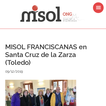
Saltar
Saltar
Saltar
Saltar
a
al
a
al
la
contenido
la
pie
navegación
principal
barra
de
principal
lateral
página
principal
MISOL FRANCISCANAS en
Santa Cruz de la Zarza
(Toledo)
09/12/2019