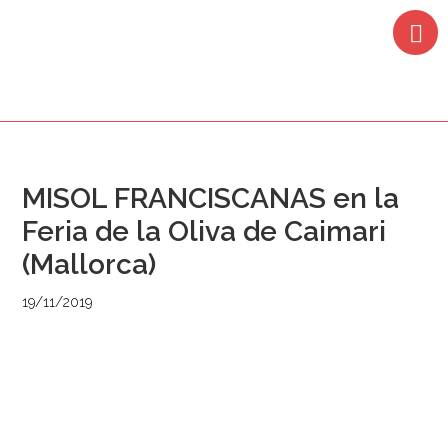
Saltar
Saltar
Saltar
Saltar
a
al
a
al
la
contenido
la
pie
navegación
principal
barra
de
principal
lateral
página
principal
MISOL FRANCISCANAS en la
Feria de la Oliva de Caimari
(Mallorca)
19/11/2019