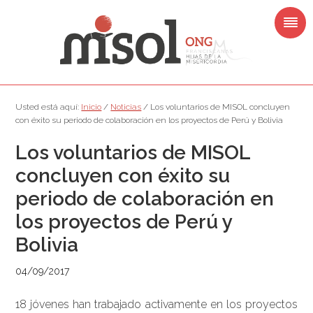
Saltar
Saltar
Saltar
Saltar
a
al
a
al
la
contenido
la
pie
navegación
principal
barra
de
principal
lateral
página
principal
Usted está aquí:
Inicio
/
Noticias
/
Los voluntarios de MISOL concluyen
con éxito su periodo de colaboración en los proyectos de Perú y Bolivia
Los voluntarios de MISOL
concluyen con éxito su
periodo de colaboración en
los proyectos de Perú y
Bolivia
04/09/2017
18 jóvenes han trabajado activamente en los proyectos