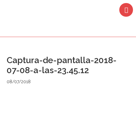
Saltar
Saltar
Saltar
Saltar
a
al
a
al
la
contenido
la
pie
navegación
principal
barra
de
principal
lateral
página
principal
Captura-de-pantalla-2018-
07-08-a-las-23.45.12
08/07/2018