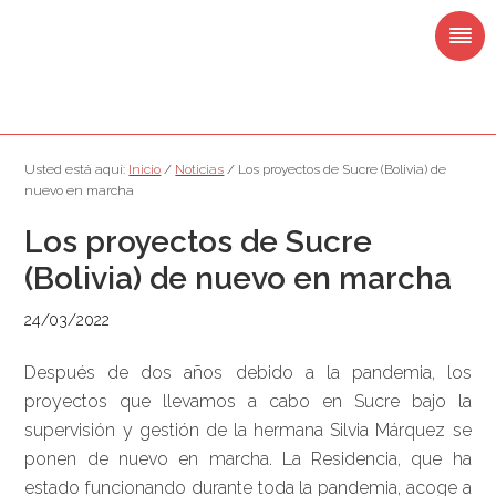
Saltar
Saltar
Saltar
Saltar
a
al
a
al
la
contenido
la
pie
navegación
principal
barra
de
principal
lateral
página
principal
Usted está aquí:
Inicio
/
Noticias
/
Los proyectos de Sucre (Bolivia) de
nuevo en marcha
Los proyectos de Sucre
(Bolivia) de nuevo en marcha
24/03/2022
Después de dos años debido a la pandemia, los
proyectos que llevamos a cabo en Sucre bajo la
supervisión y gestión de la hermana Silvia Márquez se
ponen de nuevo en marcha. La Residencia, que ha
estado funcionando durante toda la pandemia, acoge a