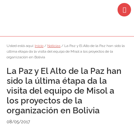
Saltar
Saltar
Saltar
Saltar
a
al
a
al
la
contenido
la
pie
navegación
principal
barra
de
principal
lateral
página
principal
Usted está aquí:
Inicio
/
Noticias
/
La Paz y El Alto de la Paz han sido la
última étapa da la visita del equipo de Misol a los proyectos de la
organización en Bolivia
La Paz y El Alto de la Paz han
sido la última étapa da la
visita del equipo de Misol a
los proyectos de la
organización en Bolivia
08/05/2017