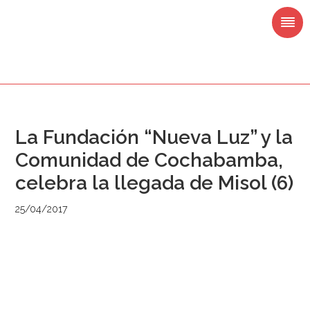
Saltar
Saltar
Saltar
Saltar
a
al
a
al
la
contenido
la
pie
navegación
principal
barra
de
principal
lateral
página
principal
La Fundación “Nueva Luz” y la
Comunidad de Cochabamba,
celebra la llegada de Misol (6)
25/04/2017