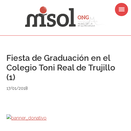
Saltar
Saltar
Saltar
Saltar
a
al
a
al
la
contenido
la
pie
navegación
principal
barra
de
principal
lateral
página
principal
Fiesta de Graduación en el
Colegio Toni Real de Trujillo
(1)
17/01/2018
Barra
lateral