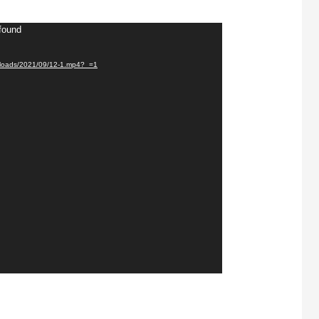
 found
/uploads/2021/09/12-1.mp4?_=1