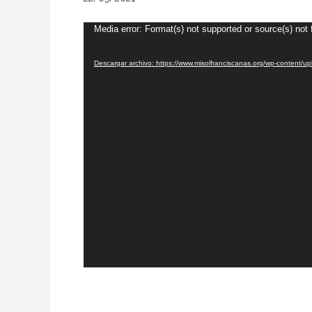
Reproductor
Media error: Format(s) not supported or source(s) not
de
Descargar archivo: https://www.misolfranciscanas.org/wp-content
vídeo