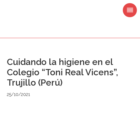
Saltar
Saltar
Saltar
Saltar
a
al
a
al
la
contenido
la
pie
navegación
principal
barra
de
principal
lateral
página
principal
Cuidando la higiene en el
Colegio “Toni Real Vicens”,
Trujillo (Perú)
25/10/2021