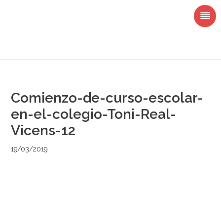
Saltar
Saltar
Saltar
Saltar
a
al
a
al
la
contenido
la
pie
navegación
principal
barra
de
principal
lateral
página
principal
Comienzo-de-curso-escolar-
en-el-colegio-Toni-Real-
Vicens-12
19/03/2019