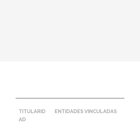
Pie de página – entidades
TITULARID
ENTIDADES VINCULADAS
AD