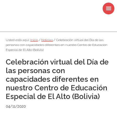
Saltar
Saltar
Saltar
Saltar
a
al
a
al
la
contenido
la
pie
navegación
principal
barra
de
principal
lateral
página
principal
Usted está aquí:
Inicio
/
Noticias
/
Celebración virtual del Día de las
personas con capacidades diferentes en nuestro Centro de Educación
Especial de El Alto (Bolivia)
Celebración virtual del Día de
las personas con
capacidades diferentes en
nuestro Centro de Educación
Especial de El Alto (Bolivia)
04/11/2020