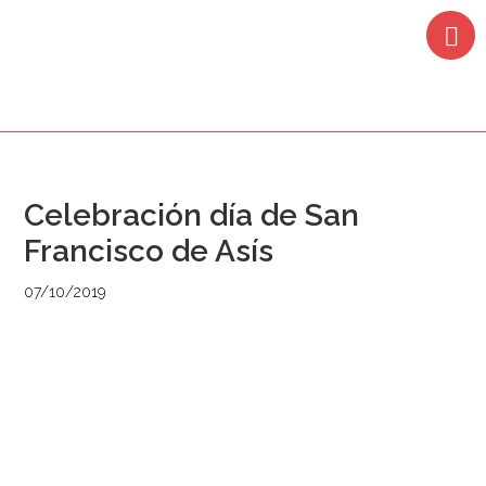
Saltar
Saltar
Saltar
Saltar
a
al
a
al
la
contenido
la
pie
navegación
principal
barra
de
principal
lateral
página
principal
Celebración día de San
Francisco de Asís
07/10/2019