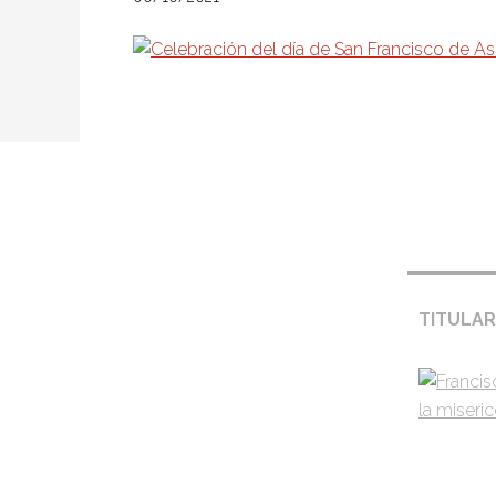
Footer
Pie de pá
TITULAR