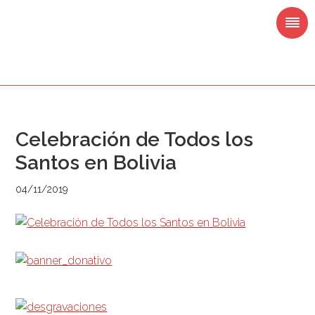
Saltar
Saltar
Saltar
Saltar
a
al
a
al
la
contenido
la
pie
navegación
principal
barra
de
principal
lateral
página
principal
Celebración de Todos los
Santos en Bolivia
04/11/2019
Barra
lateral
principal