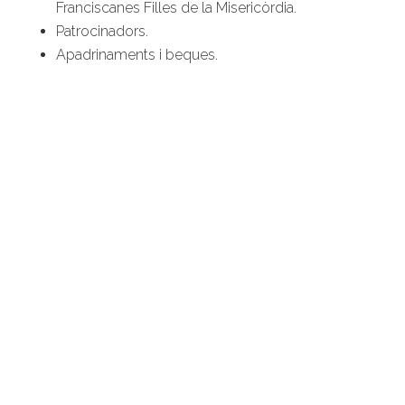
Franciscanes Filles de la Misericòrdia.
Patrocinadors.
Apadrinaments i beques.
Barra
lateral
primària