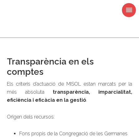
Skip
Skip
Skip
Skip
to
to
to
to
primary
main
primary
footer
navigation
content
sidebar
Transparència en els
comptes
Els criteris d’actuació de MISOL estan marcats per la
més absoluta
transparència, imparcialitat,
eficiència i eficàcia en la gestió
.
Origen dels recursos:
Fons propis de la Congregació de les Germanes