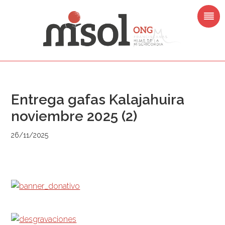
Skip
Skip
Skip
Skip
to
to
to
to
primary
main
primary
footer
navigation
content
sidebar
Entrega gafas Kalajahuira
noviembre 2025 (2)
26/11/2025
Barra
lateral
primària