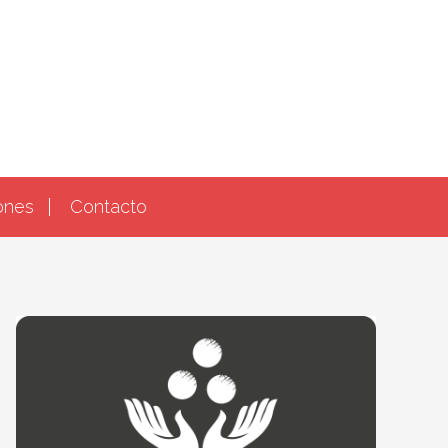
ones
Contacto
Barra
lateral
primària