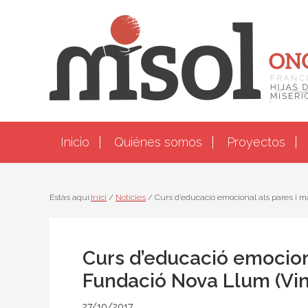
Skip
Skip
Skip
Skip
to
to
to
to
primary
main
primary
footer
navigation
content
sidebar
Inicio
Quiénes somos
Proyectos
Estàs aquí:
Inici
/
Notícies
/
Curs d’educació emocional als pares i m
Curs d’educació emociona
Fundació Nova Llum (Vin
27/10/2017