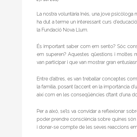
La nostra voluntària Inés, una jove psicòloga m
ha dut a terme un interessant curs d’educació
la Fundació Nova Llum.
És important saber com em sento? Sóc cons
em superen? Aquestes qüestions i moltes mé
van participar i que van mostrar gran entusiasm
Entre d’altres, es van treballar conceptes c
la família, posant l’accent en la importància d’
així com en les conseqüències d’tant d’una 
Per a això, se’ls va convidar a reflexionar so
poder prendre consciència sobre quines són l
i donar-se compte de les seves reaccions em