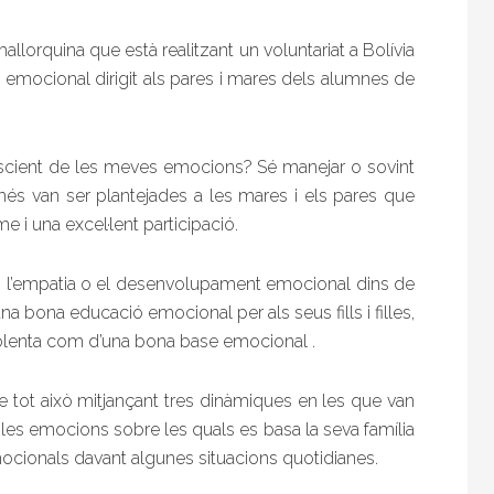
allorquina que està realitzant un voluntariat a Bolívia
 emocional dirigit als pares i mares dels alumnes de
cient de les meves emocions? Sé manejar o sovint
s van ser plantejades a les mares i els pares que
e i una excel·lent participació.
om l’empatia o el desenvolupament emocional dins de
una bona educació emocional per als seus fills i filles,
dolenta com d’una bona base emocional .
bre tot això mitjançant tres dinàmiques en les que van
es emocions sobre les quals es basa la seva família
ocionals davant algunes situacions quotidianes.