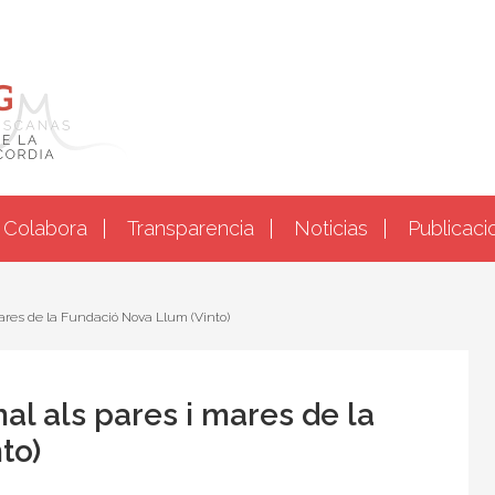
Colabora
Transparencia
Noticias
Publicaci
ares de la Fundació Nova Llum (Vinto)
l als pares i mares de la
to)