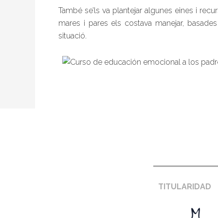
També se’ls va plantejar algunes eines i rec
mares i pares els costava manejar, basade
situació.
Footer
Pie de página –
TITULARIDAD