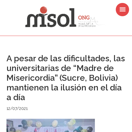
Saltar
Saltar
Saltar
Saltar
a
al
a
al
la
contenido
la
pie
navegación
principal
barra
de
principal
lateral
página
principal
A pesar de las dificultades, las
universitarias de “Madre de
Misericordia” (Sucre, Bolivia)
mantienen la ilusión en el día
a día
12/07/2021