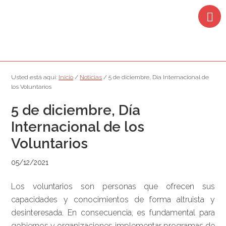
Saltar
Saltar
Saltar
Saltar
a
al
a
al
la
contenido
la
pie
navegación
principal
barra
de
principal
lateral
página
principal
Usted está aquí:
Inicio
/
Noticias
/
5 de diciembre, Día Internacional de
los Voluntarios
5 de diciembre, Día
Internacional de los
Voluntarios
05/12/2021
Los voluntarios son personas que ofrecen sus
capacidades y conocimientos de forma altruista y
desinteresada. En consecuencia, es fundamental para
gobiernos y organizaciones implementar programas de