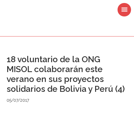
Saltar
Saltar
Saltar
Saltar
a
al
a
al
la
contenido
la
pie
navegación
principal
barra
de
principal
lateral
página
principal
18 voluntario de la ONG
MISOL colaborarán este
verano en sus proyectos
solidarios de Bolivia y Perú (4)
05/07/2017