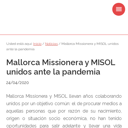
Saltar
Saltar
Saltar
Saltar
a
al
a
al
la
contenido
la
pie
navegación
principal
barra
de
principal
lateral
página
principal
Usted está aquí:
Inicio
/
Noticias
/
Mallorca Missionera y MISOL unidos
ante la pandemia
Mallorca Missionera y MISOL
unidos ante la pandemia
24/04/2020
Mallorca Missionera y MISOL llevan años colaborando
unidos por un objetivo común: el de procurar medios a
aquellas personas que por razón de su nacimiento,
origen o situación socio económica, no han tenido
oportunidades para salir adelante y llevar una vida