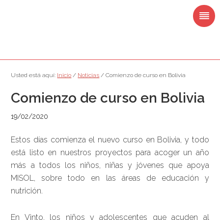
Saltar
Saltar
Saltar
Saltar
a
al
a
al
la
contenido
la
pie
navegación
principal
barra
de
principal
lateral
página
principal
Usted está aquí:
Inicio
/
Noticias
/
Comienzo de curso en Bolivia
Comienzo de curso en Bolivia
19/02/2020
Estos días comienza el nuevo curso en Bolivia, y todo
está listo en nuestros proyectos para acoger un año
más a todos los niños, niñas y jóvenes que apoya
MISOL, sobre todo en las áreas de educación y
nutrición.
En Vinto, los niños y adolescentes que acuden al